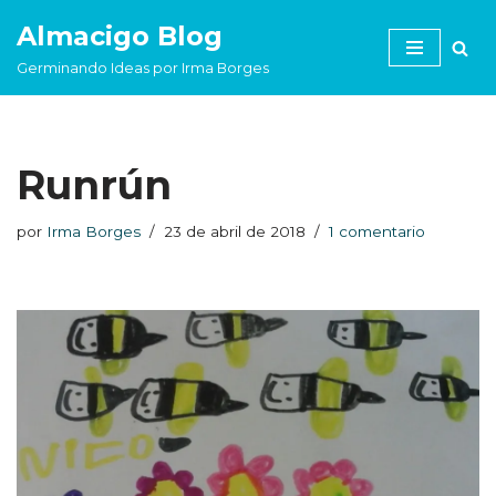
Almacigo Blog
Saltar
Germinando Ideas por Irma Borges
al
contenido
Runrún
por
Irma Borges
23 de abril de 2018
1 comentario