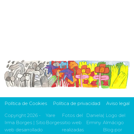
Política de Cookies
Política de privacidad
Aviso legal
Copyright 2026 -
Yare
Fotos del
Daniela
| Logo del
Irma Borges | Sitio
Borges
sitio web
Erminy
Almácigo
web desarrollado
realizadas
Blog por