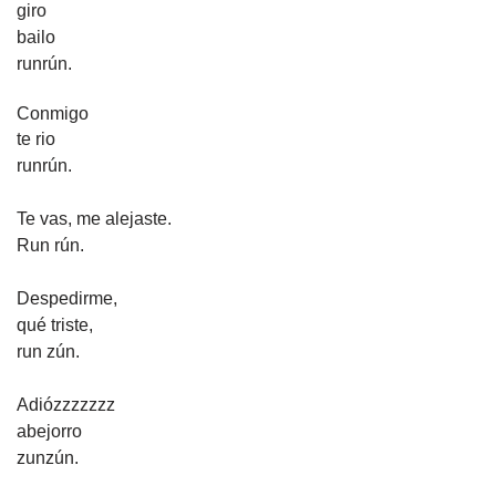
giro
bailo
runrún.
Conmigo
te rio
runrún.
Te vas, me alejaste.
Run rún.
Despedirme,
qué triste,
run zún.
Adiózzzzzzz
abejorro
zunzún.