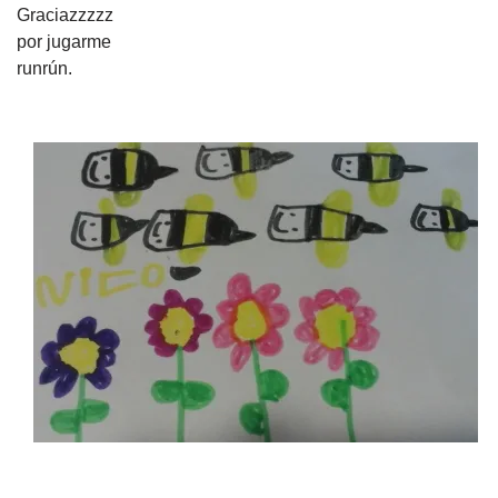
Graciazzzzz
por jugarme
runrún.