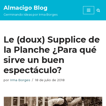
Almacigo Blog
Saltar
Germinando Ideas por Irma Borges
al
contenido
Le (doux) Supplice de
la Planche ¿Para qué
sirve un buen
espectáculo?
por
Irma Borges
18 de julio de 2018