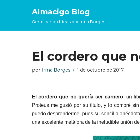
Almacigo Blog
Saltar
Germinando Ideas por Irma Borges
al
contenido
El cordero que n
por
Irma Borges
1 de octubre de 2017
El cordero que no quería ser carnero
, un li
Proteus me gustó por su título, y lo compré si
puedo desprenderme, pues su sencilla anécdota,
una excelente metáfora de la ineludible unión de