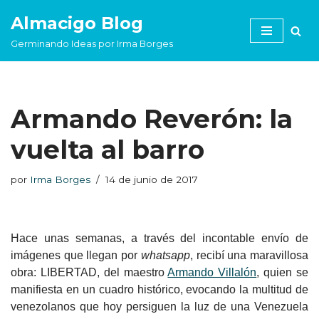
Almacigo Blog
Saltar
Germinando Ideas por Irma Borges
al
contenido
Armando Reverón: la
vuelta al barro
por
Irma Borges
14 de junio de 2017
Hace unas semanas, a través del incontable envío de
imágenes que llegan por
whatsapp
, recibí una maravillosa
obra: LIBERTAD, del maestro
Armando Villalón
, quien se
manifiesta en un cuadro histórico, evocando la multitud de
venezolanos que hoy persiguen la luz de una Venezuela